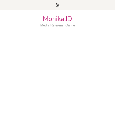
Loncat
ke
konten
Monika.ID
Media Referensi Online