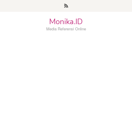
Loncat
ke
konten
Monika.ID
Media Referensi Online