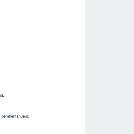
si.
a pemberitahuan).