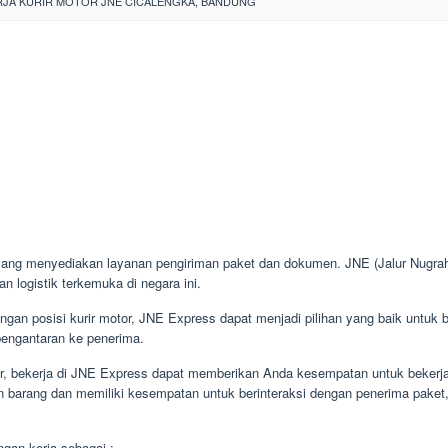
JA KURIR MOTOR JNE CICALENGKA, BANDUNG
ng menyediakan layanan pengiriman paket dan dokumen. JNE (Jalur Nugraha 
 logistik terkemuka di negara ini.
an posisi kurir motor, JNE Express dapat menjadi pilihan yang baik untuk be
pengantaran ke penerima.
tor, bekerja di JNE Express dapat memberikan Anda kesempatan untuk bekerja 
n barang dan memiliki kesempatan untuk berinteraksi dengan penerima paket,
gan kerja sebagai :