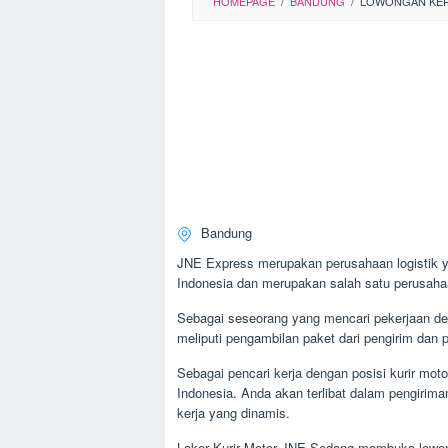
HOMEPAGE
/
BANDUNG
/
LOWONGAN KER
Bandung
JNE Express merupakan perusahaan logistik ya
Indonesia dan merupakan salah satu perusahaan
Sebagai seseorang yang mencari pekerjaan deng
meliputi pengambilan paket dari pengirim dan 
Sebagai pencari kerja dengan posisi kurir mo
Indonesia. Anda akan terlibat dalam pengirima
kerja yang dinamis.
Loker Kurir Motor JNE Sedang membuka lowon