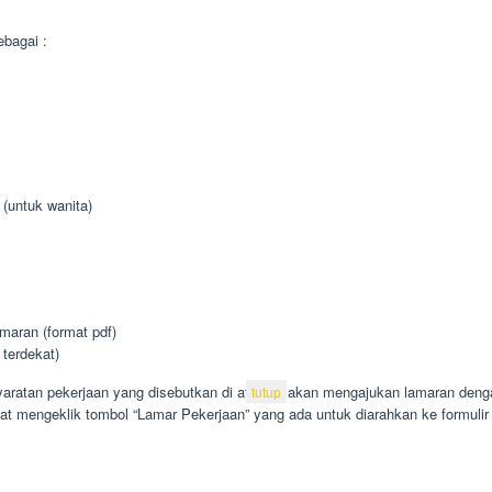
bagai :
 (untuk wanita)
aran (format pdf)
 terdekat)
ratan pekerjaan yang disebutkan di atas, silakan mengajukan lamaran dengan
tutup
at mengeklik tombol “Lamar Pekerjaan” yang ada untuk diarahkan ke formulir 