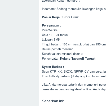
Lowongan Kerja Indomaret :
Indomaret Sedang membuka lowongan kerja se
Posisi Kerja : Store Crew
Persyaratan :
Pria/Wanita
Usia 18 – 24 tahun
Lulusan SMK
Tinggi badan : 165 cm (untuk pria) dan 155 cm
Belum pernah menikah
Sudah vaksin minimal dosis 2
Penempatan
Kolang Tapanuli Tengah
Syarat Berkas :
Scan KTP, KK, SKCK, NPWP, CV dan surat lam
Foto fullbody terbaru (di depan pintu Indomaret
Jika Anda merasa tertarik dan memenuhi persya
perusahaan dengan registrasi online. Anda dap
Sebarkan ini: