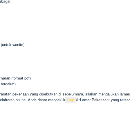
bagai :
 (untuk wanita)
aran (format pdf)
 terdekat)
aratan pekerjaan yang disebutkan di sebelumnya, silakan mengajukan lamara
ndaftaran online. Anda dapat mengeklik tombol “Lamar Pekerjaan” yang tersed
tutup