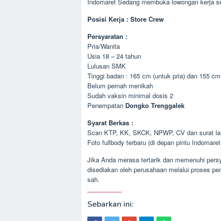
Indomaret Sedang membuka lowongan kerja se
Posisi Kerja : Store Crew
Persyaratan :
Pria/Wanita
Usia 18 – 24 tahun
Lulusan SMK
Tinggi badan : 165 cm (untuk pria) dan 155 cm
Belum pernah menikah
Sudah vaksin minimal dosis 2
Penempatan
Dongko Trenggalek
Syarat Berkas :
Scan KTP, KK, SKCK, NPWP, CV dan surat lam
Foto fullbody terbaru (di depan pintu Indomaret
Jika Anda merasa tertarik dan memenuhi persy
disediakan oleh perusahaan melalui proses pe
sah.
Sebarkan ini: