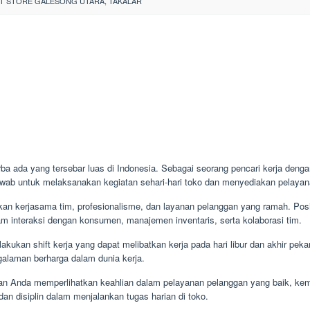
 STORE GALESONG UTARA, TAKALAR
rba ada yang tersebar luas di Indonesia. Sebagai seorang pencari kerja denga
jawab untuk melaksanakan kegiatan sehari-hari toko dan menyediakan pelaya
an kerjasama tim, profesionalisme, dan layanan pelanggan yang ramah. Pos
 interaksi dengan konsumen, manajemen inventaris, serta kolaborasi tim.
akukan shift kerja yang dapat melibatkan kerja pada hari libur dan akhir pek
alaman berharga dalam dunia kerja.
ankan Anda memperlihatkan keahlian dalam pelayanan pelanggan yang baik, ke
n disiplin dalam menjalankan tugas harian di toko.