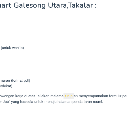
rt Galesong Utara,Takalar :
 (untuk wanita)
aran (format pdf)
erdekat)
lowongan kerja di atas, silakan melamar dengan menyempurnakan formulir p
tutup
For Job” yang tersedia untuk menuju halaman pendaftaran resmi.