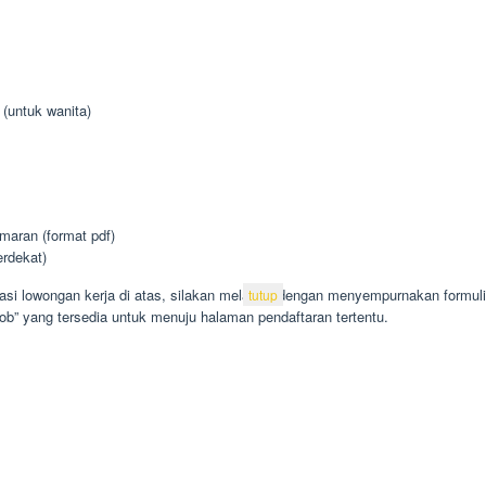
 (untuk wanita)
aran (format pdf)
erdekat)
kasi lowongan kerja di atas, silakan melamar dengan menyempurnakan formuli
tutup
Job” yang tersedia untuk menuju halaman pendaftaran tertentu.