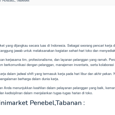
 PENEBEL, TABANAN
ket yang dijangkau secara luas di Indonesia. Sebagai seorang pencari kerja 
 tanggung jawab untuk melaksanakan kegiatan sehari-hari toko dan menyedi
kan kerjasama tim, profesionalisme, dan layanan pelanggan yang ramah. Per
m berkomunikasi dengan pelanggan, manajemen inventaris, serta kolaborasi 
rja dalam jadwal shift yang termasuk kerja pada hari libur dan akhir pekan. 
n pengalaman berharga dalam dunia kerja.
ankan Anda menunjukkan keahlian dalam pelayanan pelanggan yang baik, kema
n kedisiplinan dalam menjalankan tugas-tugas harian di toko.
inimarket Penebel,Tabanan :