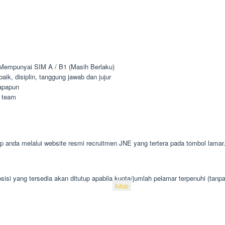
 Mempunyai SIM A / B1 (Masih Berlaku)
k, disiplin, tanggung jawab dan jujur
apapun
 team
 anda melalui website resmi recruitmen JNE yang tertera pada tombol lamar
isi yang tersedia akan ditutup apabila kuota/jumlah pelamar terpenuhi (tanp
tutup