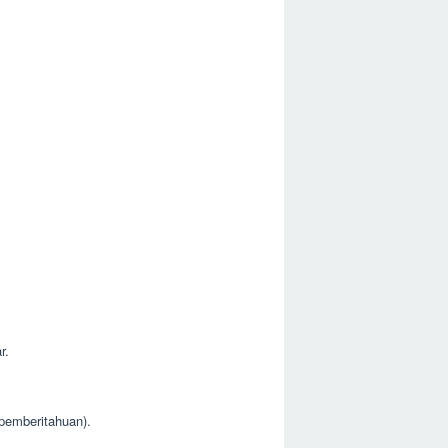
r.
 pemberitahuan).