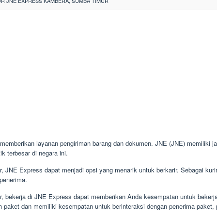
R JNE EXPRESS KAMBERA, SUMBA TIMUR
memberikan layanan pengiriman barang dan dokumen. JNE (JNE) memiliki jar
k terbesar di negara ini.
or, JNE Express dapat menjadi opsi yang menarik untuk berkarir. Sebagai kur
 penerima.
or, bekerja di JNE Express dapat memberikan Anda kesempatan untuk bekerja d
n paket dan memiliki kesempatan untuk berinteraksi dengan penerima paket, pe