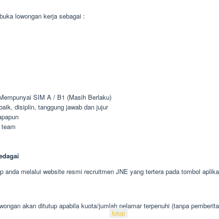
uka lowongan kerja sebagai :
 Mempunyai SIM A / B1 (Masih Berlaku)
k, disiplin, tanggung jawab dan jujur
apapun
 team
edagai
 anda melalui website resmi recruitmen JNE yang tertera pada tombol aplika
wongan akan ditutup apabila kuota/jumlah pelamar terpenuhi (tanpa pemberita
tutup