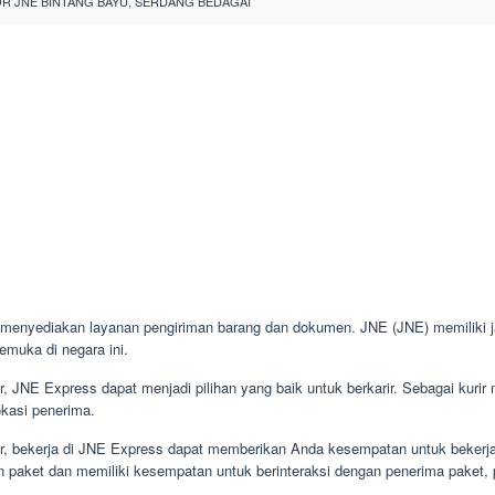
R JNE BINTANG BAYU, SERDANG BEDAGAI
menyediakan layanan pengiriman barang dan dokumen. JNE (JNE) memiliki ja
emuka di negara ini.
or, JNE Express dapat menjadi pilihan yang baik untuk berkarir. Sebagai kuri
okasi penerima.
or, bekerja di JNE Express dapat memberikan Anda kesempatan untuk bekerja 
n paket dan memiliki kesempatan untuk berinteraksi dengan penerima paket, pe