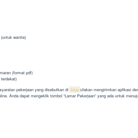
 (untuk wanita)
aran (format pdf)
 terdekat)
aratan pekerjaan yang disebutkan di atas, silakan mengirimkan aplikasi den
tutup
line. Anda dapat mengeklik tombol “Lamar Pekerjaan” yang ada untuk menuju 