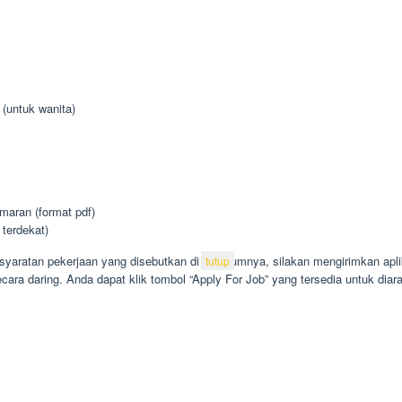
 (untuk wanita)
aran (format pdf)
 terdekat)
aratan pekerjaan yang disebutkan di sebelumnya, silakan mengirimkan aplik
tutup
secara daring. Anda dapat klik tombol “Apply For Job” yang tersedia untuk dia