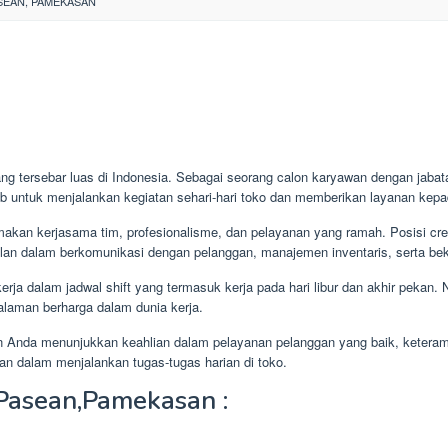
SEAN, PAMEKASAN
ng tersebar luas di Indonesia. Sebagai seorang calon karyawan dengan jabat
ab untuk menjalankan kegiatan sehari-hari toko dan memberikan layanan ke
makan kerjasama tim, profesionalisme, dan pelayanan yang ramah. Posisi cr
n dalam berkomunikasi dengan pelanggan, manajemen inventaris, serta beke
erja dalam jadwal shift yang termasuk kerja pada hari libur dan akhir pekan.
laman berharga dalam dunia kerja.
nkan Anda menunjukkan keahlian dalam pelayanan pelanggan yang baik, keter
nan dalam menjalankan tugas-tugas harian di toko.
Pasean,Pamekasan :