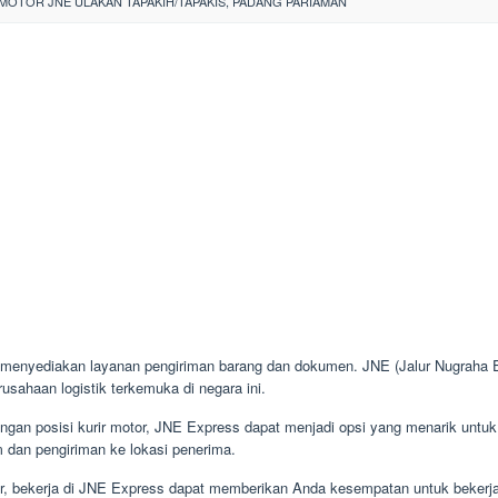
MOTOR JNE ULAKAN TAPAKIH/TAPAKIS, PADANG PARIAMAN
menyediakan layanan pengiriman barang dan dokumen. JNE (Jalur Nugraha Eka
usahaan logistik terkemuka di negara ini.
gan posisi kurir motor, JNE Express dapat menjadi opsi yang menarik untuk b
m dan pengiriman ke lokasi penerima.
or, bekerja di JNE Express dapat memberikan Anda kesempatan untuk bekerja 