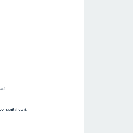
asi.
 pemberitahuan).