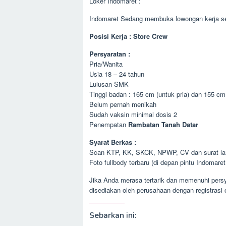
Loker Indomaret :
Indomaret Sedang membuka lowongan kerja se
Posisi Kerja : Store Crew
Persyaratan :
Pria/Wanita
Usia 18 – 24 tahun
Lulusan SMK
Tinggi badan : 165 cm (untuk pria) dan 155 cm
Belum pernah menikah
Sudah vaksin minimal dosis 2
Penempatan
Rambatan Tanah Datar
Syarat Berkas :
Scan KTP, KK, SKCK, NPWP, CV dan surat lam
Foto fullbody terbaru (di depan pintu Indomaret
Jika Anda merasa tertarik dan memenuhi persy
disediakan oleh perusahaan dengan registrasi 
Sebarkan ini: