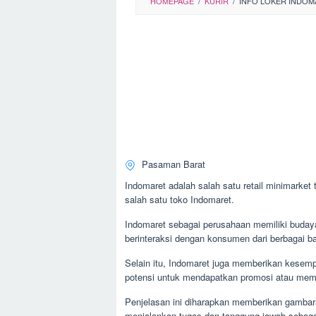
HOMEPAGE
/
KURIR
/
INFO LOKER INDOM
Pasaman Barat
Indomaret adalah salah satu retail minimarket
salah satu toko Indomaret.
Indomaret sebagai perusahaan memiliki budaya 
berinteraksi dengan konsumen dari berbagai ba
Selain itu, Indomaret juga memberikan kesempa
potensi untuk mendapatkan promosi atau memp
Penjelasan ini diharapkan memberikan gambara
menjalankan tugas dan tanggung jawab sebagai