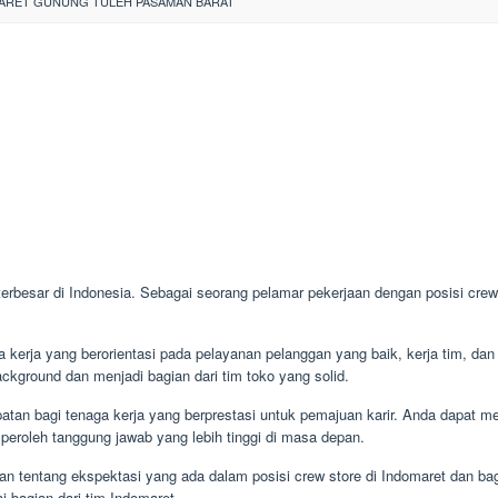
ARET GUNUNG TULEH PASAMAN BARAT
 terbesar di Indonesia. Sebagai seorang pelamar pekerjaan dengan posisi cre
kerja yang berorientasi pada pelayanan pelanggan yang baik, kerja tim, dan 
ckground dan menjadi bagian dari tim toko yang solid.
tan bagi tenaga kerja yang berprestasi untuk pemajuan karir. Anda dapat me
eroleh tanggung jawab yang lebih tinggi di masa depan.
n tentang ekspektasi yang ada dalam posisi crew store di Indomaret dan ba
 bagian dari tim Indomaret.