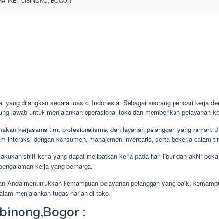
IMARKET CIBINONG, BOGOR
el yang dijangkau secara luas di Indonesia. Sebagai seorang pencari kerja de
ggung jawab untuk menjalankan operasional toko dan memberikan pelayanan 
makan kerjasama tim, profesionalisme, dan layanan pelanggan yang ramah. J
m interaksi dengan konsumen, manajemen inventaris, serta bekerja dalam ti
akukan shift kerja yang dapat melibatkan kerja pada hari libur dan akhir pe
pengalaman kerja yang berharga.
rankan Anda menunjukkan kemampuan pelayanan pelanggan yang baik, kemamp
dalam menjalankan tugas harian di toko.
ibinong,Bogor :