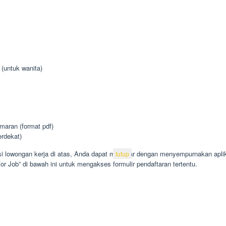
 (untuk wanita)
aran (format pdf)
erdekat)
kasi lowongan kerja di atas, Anda dapat melamar dengan menyempurnakan apl
tutup
or Job” di bawah ini untuk mengakses formulir pendaftaran tertentu.